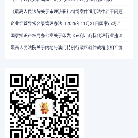
《最高人民法院关于审理涉彩礼纠纷案件适用法律若干问题的规定》（法释〔2024〕1号）
企业经营异常名录管理办法（2025年11月21日国家市场监督管理总局令第108号第二次修正）
国家知识产权局办公室关于印发《专利、商标代理行业违法违规行为协同治理办法》的通知（国知办发运字〔2021〕31号）
最高人民法院关于内地与澳门特别行政区就仲裁程序相互协助保全的安排（法释〔2022〕7号）