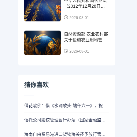
中华人民共和国农业法
（2012年12月28日第
十一届全国人民代表大
会常务委员会第三十次
2026-08-01
会议第二次修正）
自然资源部 农业农村部
关于设施农业用地管理
有关问题的通知(自然资
规〔2019〕4号 )
2026-08-01
猜你喜欢
​借花献佛：借《水调歌头·端午六一》，祝福您和家人：端午节安康吉祥！祝福全天下的青少年：六一儿童节快乐！
信托公司股权管理暂行办法（国家金融监督管理总局令2025年第4号）
海南自由贸易港进口货物海关径予放行管理规定（海关总署公告2025年第172号）