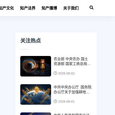
知产文化
知产法界
知产播博
关于我们
关注热点
农业部 中央农办 国土
资源部 国家工商总局关
于加强对工商资本租赁
农地监管和风险防范的
2026-08-02
意见 （农经发
〔2015〕3号）
中共中央办公厅 国务院
办公厅关于加强耕地保
护提升耕地质量完善占
补平衡的意见（2024年
2026-08-01
2月5日）