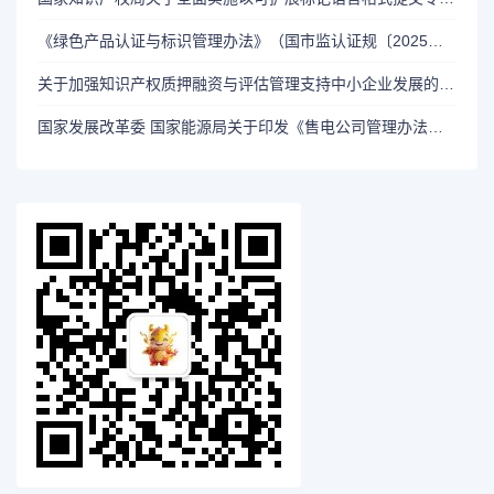
《绿色产品认证与标识管理办法》（国市监认证规〔2025〕5号）
关于加强知识产权质押融资与评估管理支持中小企业发展的通知(财企[2010]199号)
国家发展改革委 国家能源局关于印发《售电公司管理办法》的通知（发改体改规〔2021〕1595号）