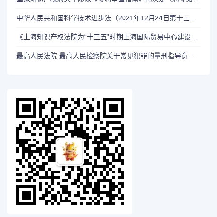
中华人民共和国科学技术进步法（2021年12月24日第十三届全国人民代表大会常务委员会第三十二次会议第二次修订））
《上海知识产权法院为“十三五”时期上海国际贸易中心建设提供司法保障的若干意见》（2017年3月21日）
最高人民法院 最高人民检察院关于常见犯罪的量刑指导意见(试行）(法发〔2021〕21号)