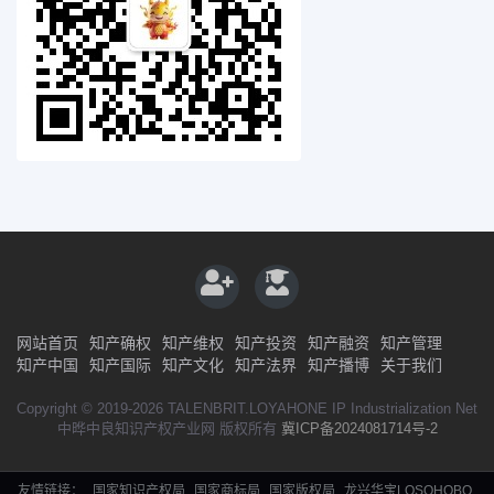
网站首页
知产确权
知产维权
知产投资
知产融资
知产管理
知产中国
知产国际
知产文化
知产法界
知产播博
关于我们
Copyright © 2019-2026 TALENBRIT.LOYAHONE IP Industrialization Net
中晔中良知识产权产业网 版权所有
冀ICP备2024081714号-2
友情链接：
国家知识产权局
国家商标局
国家版权局
龙兴华宝LOSOHOBO